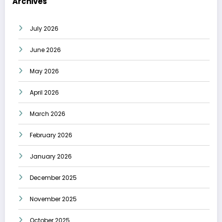
Archives
July 2026
June 2026
May 2026
April 2026
March 2026
February 2026
January 2026
December 2025
November 2025
October 2025