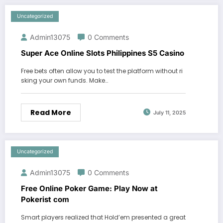
Uncategorized
Admin13075
0 Comments
Super Ace Online Slots Philippines S5 Casino
Free bets often allow you to test the platform without ri
sking your own funds. Make…
Read More
July 11, 2025
Uncategorized
Admin13075
0 Comments
Free Online Poker Game: Play Now at
Pokerist com
Smart players realized that Hold’em presented a great