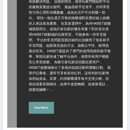
有效解決問題。 這樣的情況，使得玩家們開始對平台
的服務質量提出疑問。 無論係新手定老手，共同享受
智力同心理對決嘅樂趣，成為生活不可分割嘅一部
分。 尋找一個合適又可靠的娛樂城對於愛好線上娛樂
的人來說甚為重要。 在眾多選擇中，為何HKBET娛樂
城脫穎而出，成為許多玩家的優先考量？對於首次使
用HKBET娛樂城的玩家而言，可能會有一些常見疑
問。 平台的常見問題頁面詳細列出並解答了很多新手
常見問題，如賬號充值的方法、遊戲公平性、賭博負
責任性等。 HKBET還提供了專門的使用指南和新手教
學，幫助玩家快速了解平台操作，保障所有用戶都能
安心享受娛樂。 為吸引新玩家並回饋忠實用戶，
HKBET娛樂城推出了多樣的促銷活動和獎勵計劃。 新
用戶註冊後，通常可享有首存紅利，這有利於玩家增
加初始資金。其實，約得耐嘅通常每月交得少啲，但
係你就要長期綁住，如果中途想轉網、或者換電話，
就要賠錢喇！…
Read More