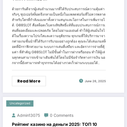
ด้วยการันตีจากผู้เล่นจำนวนมากที่ได้รับประสบการณ์ความคุ้มค่า
จริงๆ, ซุปเปอร์สล็อตจึงกลายเป็นหนึ่งในแพลตฟอร์มที่ไม่ควรพลาด
สำหรับใครที่กำลังมองหาทั้งความสนุกและโอกาสในการเพิ่มรายไ
ด้. G88SLOT คือสล็อตเว็บตรงลิขสิทธิ์แท้ที่มอบประสบการณ์การเ
ล่นที่ยอดเยี่ยมและปลอดภัย โดยไม่ผ่านเอเย่นต์ ทำให้ผู้เล่นมั่นใจไ
ด้ในเรื่องความโปร่งใสและความยุติธรรม ทุกเกมที่ให้บริการมาจา
กค่ายเกมชั้นนำที่ได้รับการรับรองอย่างถูกต้อง คุณจะได้เล่นเกมสล็
อตที่มีกราฟิกสวยงาม ระบบการเล่นที่เสถียร และอัตราการจ่ายที่คุ้
มค่า ที่สำคัญ G88SLOT ไม่มีขั้นต่ำในการฝากหรือถอน ทำให้ผู้เล่
นทุกคนสามารถเข้ามาเดิมพันได้โดยไม่มีข้อจำกัดทางการเงิน นอ
กจากนี้ยังสามารถทำธุรกรรมได้อย่างรวดเร็วผ่านระบบออโต้…
Read More
June 26, 2025
Uncategorized
Admin13075
0 Comments
Рейтинг казино на деньги 2025: ТОП 10