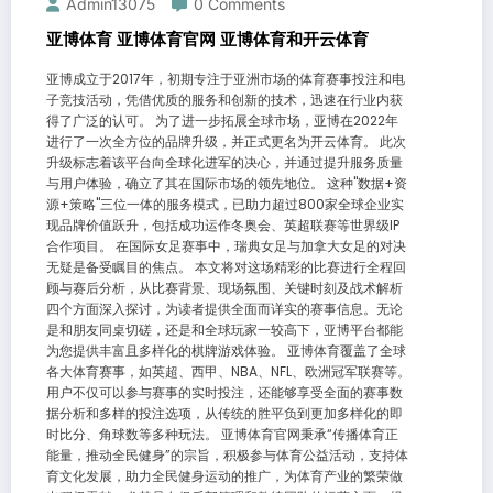
Admin13075
0 Comments
亚博体育 亚博体育官网 亚博体育和开云体育
亚博成立于2017年，初期专注于亚洲市场的体育赛事投注和电
子竞技活动，凭借优质的服务和创新的技术，迅速在行业内获
得了广泛的认可。 为了进一步拓展全球市场，亚博在2022年
进行了一次全方位的品牌升级，并正式更名为开云体育。 此次
升级标志着该平台向全球化进军的决心，并通过提升服务质量
与用户体验，确立了其在国际市场的领先地位。 这种"数据+资
源+策略"三位一体的服务模式，已助力超过800家全球企业实
现品牌价值跃升，包括成功运作冬奥会、英超联赛等世界级IP
合作项目。 在国际女足赛事中，瑞典女足与加拿大女足的对决
无疑是备受瞩目的焦点。 本文将对这场精彩的比赛进行全程回
顾与赛后分析，从比赛背景、现场氛围、关键时刻及战术解析
四个方面深入探讨，为读者提供全面而详实的赛事信息。无论
是和朋友同桌切磋，还是和全球玩家一较高下，亚博平台都能
为您提供丰富且多样化的棋牌游戏体验。 亚博体育覆盖了全球
各大体育赛事，如英超、西甲、NBA、NFL、欧洲冠军联赛等。
用户不仅可以参与赛事的实时投注，还能够享受全面的赛事数
据分析和多样的投注选项，从传统的胜平负到更加多样化的即
时比分、角球数等多种玩法。 亚博体育官网秉承“传播体育正
能量，推动全民健身”的宗旨，积极参与体育公益活动，支持体
育文化发展，助力全民健身运动的推广，为体育产业的繁荣做