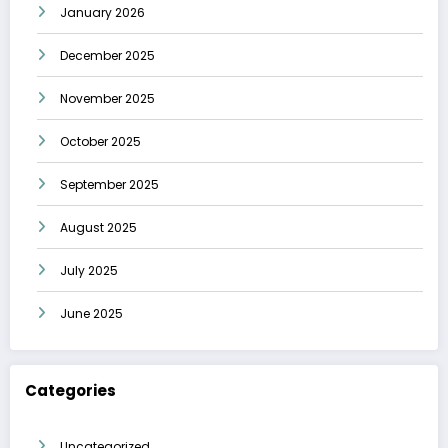
January 2026
December 2025
November 2025
October 2025
September 2025
August 2025
July 2025
June 2025
Categories
Uncategorized