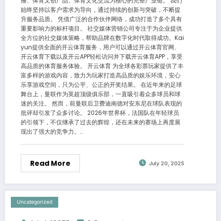
播、体育文创产品、体育文化交流为核心的完整产业链。 我们
始终坚持以客户需求为导向，通过持续的创新与突破，不断提
升服务品质。 凭借广泛的合作伙伴网络，成功打造了多个具有
重要影响力的标杆项目。 社交媒体营销公司专注于为企业提供
全方位的社交媒体策略，帮助品牌在数字化时代取得成功。Kai
yun提供全面的开云体育服务，用户可以通过开云体育官网、
开云体育下载以及开云APP轻松访问并下载开云体育APP，享受
高品质的体育服务体验。 开云体育 为全球各彩票玩家提供了丰
富多样的游戏内容，致力为玩家打造高品质的娱乐环境，安心
乐享游戏空间，只为公平、公正的开奖结果。 在近年来的足球
舞台上，曼联作为英超顶级俱乐部，一直吸引着众多球员和球
迷的关注。 然而，前曼联后卫费迪南德对安东尼在球队表现的
批评却引发了众多讨论。 2026年世界杯，法国队在年轻球员
的引领下，不仅继承了过去的辉煌，还在未来的赛场上再度展
现出了强大的竞争力。…
Read More
July 20, 2025
Uncategorized