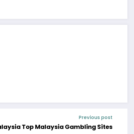
Previous post
alaysia Top Malaysia Gambling Sites