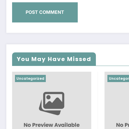
You May Have Missed
Uncategorized